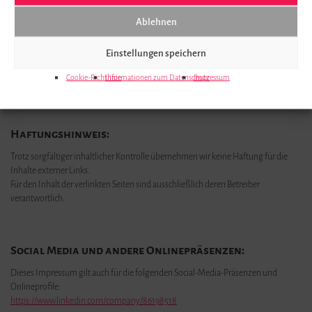
Ablehnen
Streitschlichtung:
Einstellungen speichern
Wir sind nicht bereit oder verpflichtet, an Streitbeilegungsverfahren vor einer
Cookie-Richtlinie
Informationen zum Datenschutz
Impressum
Verbraucherschlichtungsstelle teilzunehmen.
Haftungshinweis:
Trotz sorgfältiger inhaltlicher Kontrolle übernehmen wir keine Haftung für die
Inhalte externer Links.
Für den Inhalt der verlinkten Seiten sind ausschließlich deren Betreiber
verantwortlich.
Social Media und andere Onlinepräsenzen:
Dieses Impressum gilt auch für die folgenden Social-Media-Präsenzen und
Onlineprofile:
https://www.linkedin.com/company/86198518