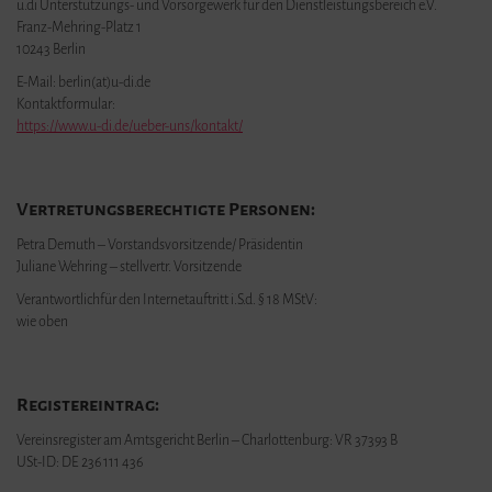
u.di Unterstützungs- und Vorsorgewerk für den Dienstleistungsbereich e.V.
Franz-Mehring-Platz 1
10243 Berlin
E-Mail: berlin(at)u-di.de
Kontaktformular:
https://www.u-di.de/ueber-uns/kontakt/
Vertretungsberechtigte Personen:
Petra Demuth – Vorstandsvorsitzende/ Präsidentin
Juliane Wehring – stellvertr. Vorsitzende
Verantwortlichfür den Internetauftritt i.S.d. § 18 MStV:
wie oben
Registereintrag:
Vereinsregister am Amtsgericht Berlin – Charlottenburg: VR 37393 B
USt-ID: DE 236 111 436