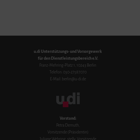
u.di Unterstützungs- und Vorsorgewerk
für den Dienstleistungsbereich e.V.
Franz-Mehring-Platz 1, 10243 Berlin
Telefon: 030-27587070
E-Mail:
berlin@u-di.de
Vorstand:
Petra Demuth,
Vorsitzende (Präsidentin)
Juliane Wehring, stellv. Vorsitzende